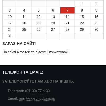
1
2
3
4
5
6
7
8
9
10
11
12
13
14
15
16
17
18
19
20
21
22
23
24
25
26
27
28
29
30
31
ЗАРАЗ НА САЙТІ
На сайті 4 гостей та відсутні користувачі
ТЕЛЕФОН ТА EMAIL:
ЗАТЕЛЕФОНУЙТЕ НАМ АБО НАПИШІТЬ:
Телефон:
(04130) 77-4-30
Email:
mail@vk-school.org.ua