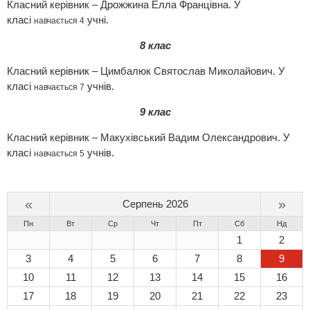
Класний керівник – Дрожжина Елла Францівна. У
класі
учні.
навчається 4
8 клас
Класний керівник – Цимбалюк Святослав Миколайович. У
класі
учнів.
навчається 7
9 клас
Класний керівник – Макухівський Вадим Олександрович. У
класі
учнів.
навчається 5
«
»
Серпень 2026
Пн
Вт
Ср
Чт
Пт
Сб
Нд
1
2
3
4
5
6
7
8
9
10
11
12
13
14
15
16
17
18
19
20
21
22
23