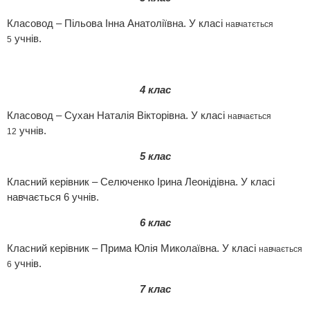
Класовод – Пільова Інна Анатоліївна. У класі
навчатється
учнів.
5
4 клас
Класовод – Сухан Наталія Вікторівна. У класі
навчається
учнів.
12
5 клас
Класний керівник – Селюченко Ірина Леонідівна. У класі
навчається 6 учнів.
6 клас
Класний керівник – Прима Юлія Миколаївна. У класі
навчається
учнів.
6
7 клас