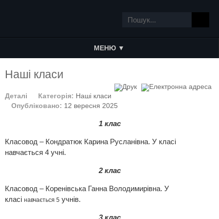
МЕНЮ ▼
Наші класи
Деталі
Категорія:
Наші класи
Опубліковано:
12 вересня 2025
1 клас
Класовод – Кондратюк Карина Русланівна. У класі
навчається 4 учні.
2 клас
Класовод – Коренівська Ганна Володимирівна. У
класі
учнів.
навчається 5
3 клас