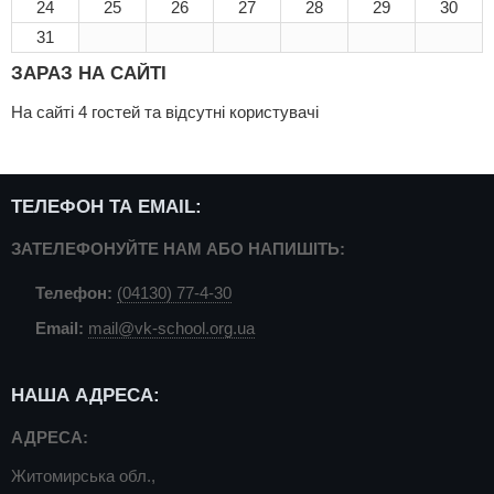
24
25
26
27
28
29
30
31
ЗАРАЗ НА САЙТІ
На сайті 4 гостей та відсутні користувачі
ТЕЛЕФОН ТА EMAIL:
ЗАТЕЛЕФОНУЙТЕ НАМ АБО НАПИШІТЬ:
Телефон:
(04130) 77-4-30
Email:
mail@vk-school.org.ua
НАША АДРЕСА:
АДРЕСА:
Житомирська обл.,