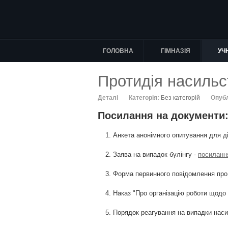
ГОЛОВНА
ГІМНАЗІЯ
УЧ
Протидія насильст
Деталі
Категорія:
Без категорій
Опуб
Посилання на документи
Анкета анонімного опитування для д
Заява на випадок булінгу -
посилання
Форма первинного повідомлення про
Наказ "Про організацію роботи щодо п
Порядок реагування на випадки наси