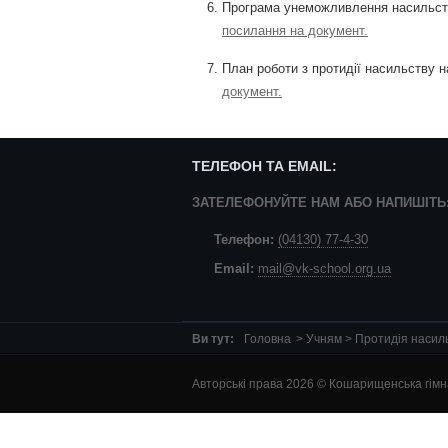
Програма унеможливлення насильства
посилання на документ.
План роботи з протидії насильству н
документ.
ТЕЛЕФОН ТА EMAIL:
ЗАТЕЛЕФОНУЙТЕ НАМ АБО НАПИШІТЬ
Телефон:
(04130) 77-4-30
Email:
mail@vk-school.org.ua
Ви тут:
Головна
> Учням > Протидія насиль
Авторські права 2026 © Кошарищенська гімназ