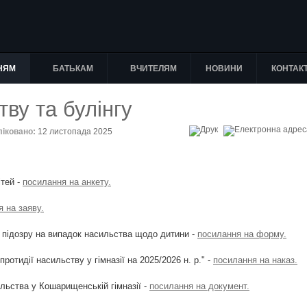
НЯМ
БАТЬКАМ
ВЧИТЕЛЯМ
НОВИНИ
КОНТАК
ву та булінгу
ліковано:
12 листопада 2025
:
ітей -
посилання на анкету.
 на заяву.
 підозру на випадок насильства щодо дитини -
посилання на форму.
ротидії насильству у гімназії на 2025/2026 н. р." -
посилання на наказ.
льства у Кошарищенській гімназії -
посилання на документ.