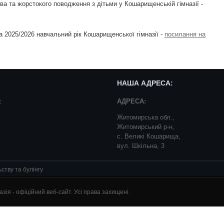
 та жорстокого поводження з дітьми у Кошарищенській гімназії -
а 2025/2026 навчальний рік Кошарищенської гімназії -
посилання на
НАША АДРЕСА:
:
АДРЕСА:
Житомирська обл.,
Житомирський р-н,
с. Великі Кошарища,
вул. Шкільна, 3
ству та булінгу
ія - офіційний веб-сайт. Усі права захищені.