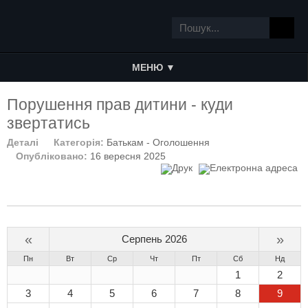
МЕНЮ ▼
Порушення прав дитини - куди
звертатись
Деталі
Категорія:
Батькам - Оголошення
Опубліковано:
16 вересня 2025
«
»
Серпень 2026
Пн
Вт
Ср
Чт
Пт
Сб
Нд
1
2
3
4
5
6
7
8
9