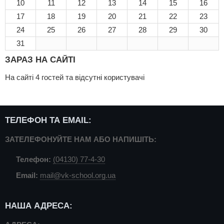
10
11
12
13
14
15
16
17
18
19
20
21
22
23
24
25
26
27
28
29
30
31
ЗАРАЗ НА САЙТІ
На сайті 4 гостей та відсутні користувачі
ТЕЛЕФОН ТА EMAIL:
ЗАТЕЛЕФОНУЙТЕ НАМ АБО НАПИШІТЬ:
Телефон:
(04130) 77-4-30
Email:
mail@vk-school.org.ua
НАША АДРЕСА: