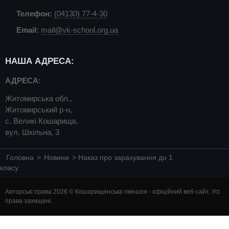
Телефон:
(04130) 77-4-30
Email:
mail@vk-school.org.ua
НАША АДРЕСА:
АДРЕСА:
Житомирська обл.,
Житомирський р-н,
с. Великі Кошарища,
вул. Шкільна, 3
Головна
>
Новини
> Наказ про зарахування до 1
класу
Авторські права 2026 © Кошарищенська гімназія - офіційний веб-сайт. Усі
права захищені.